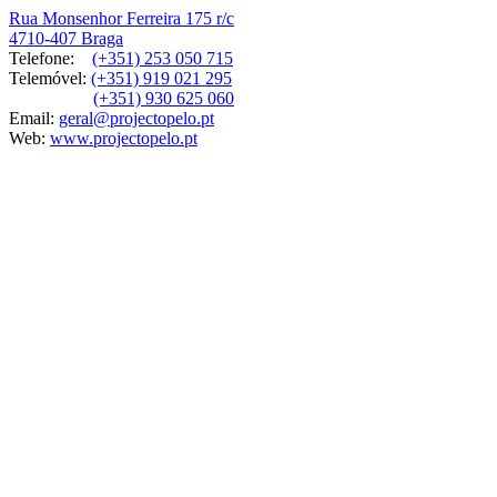
Rua Monsenhor Ferreira 175 r/c
4710-407 Braga
Telefone:
(+351) 253 050 715
Telemóvel:
(+351) 919 021 295
(+351) 930 625 060
Email:
geral@projectopelo.pt
Web:
www.projectopelo.pt